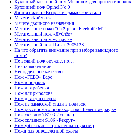
Кухонный кованный нож Victorinox для профессионалов
Кухонный нож Opinel No.9
Линия ножей «Вепрь» из дамасской стали
Мачете «Кайман»
Мачете двойного назначения
Метательные ножи “Осётр” и “Freeknife M1”
Метательный нож «Дублёр»
Метательный нож «Стрела»
Метательный нож Пират 200512S
На что обратить внимание при выборе выкидного
ножа?
Не всякий нож оружие, но…
Не сталью единой
Неподдельное качество
Нож «ГЕБО» Барс
Нож в подарок
Нож для ребенка
Нож для рыболова
Нож для супергероя
Нож из дамасской стали в подарок
Нож российского производства «Белый медведь»
Нож складной S103 Испанец
Нож складной S106 «Рекрут»
Нож узбекский – практичный сувенир
Ножи для определенной охоты