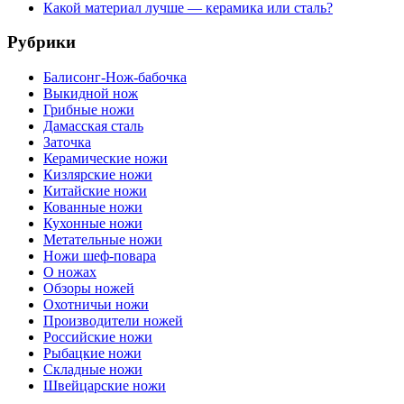
Какой материал лучше — керамика или сталь?
Рубрики
Балисонг-Нож-бабочка
Выкидной нож
Грибные ножи
Дамасская сталь
Заточка
Керамические ножи
Кизлярские ножи
Китайские ножи
Кованные ножи
Кухонные ножи
Метательные ножи
Ножи шеф-повара
О ножах
Обзоры ножей
Охотничьи ножи
Производители ножей
Российские ножи
Рыбацкие ножи
Складные ножи
Швейцарские ножи