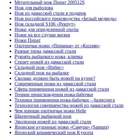
Метательный нож Пират 200512S
Нож для рыболова
Нож из дамасской стали в подарок
Нож российского производства «Белый медведь»
Нож складной S106 «Рекрут»
Ножи для определенной охоты
Ножи на все случаи жизни
Ножи Пират
Охотничьи ножи «Пиранья» от «Кизляр»
Разные типы дамасской стали
Рукоять рыбацкого ножа, клинка
Секрет ножей из дамасской стали
Складной нож «Ирбис»
Складной нож на рыбалке
Сколько должно быть ножей на кухне?
Современные ножи из дамасской стали
Сфера применения ножей из дамасской стали
Теории происхождения ножа-бабочки
Техники применения ножа-бабочки – балисонга
Технология совершенства ножей из дамасской стали
Чем хороши охотничьи ножи Helle
Шкерочный рыбацкий нож
Эволюция ножей из дамасской стали
Японские кухонные ножи «Самура» (Samura)
Японский керамический нож Kyocera