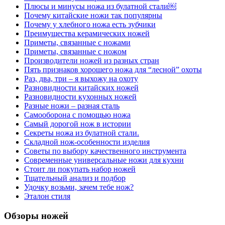
Плюсы и минусы ножа из булатной стали￼
Почему китайские ножи так популярны
Почему у хлебного ножа есть зубчики
Преимущества керамических ножей
Приметы, связанные с ножами
Приметы, связанные с ножом
Производители ножей из разных стран
Пять признаков хорошего ножа для “лесной” охоты
Раз, два, три – я выхожу на охоту
Разновидности китайских ножей
Разновидности кухонных ножей
Разные ножи – разная сталь
Самооборона с помощью ножа
Самый дорогой нож в истории
Секреты ножа из булатной стали.
Складной нож-особенности изделия
Советы по выбору качественного инструмента
Современные универсальные ножи для кухни
Стоит ли покупать набор ножей
Тщательный анализ и подбор
Удочку возьми, зачем тебе нож?
Эталон стиля
Обзоры ножей