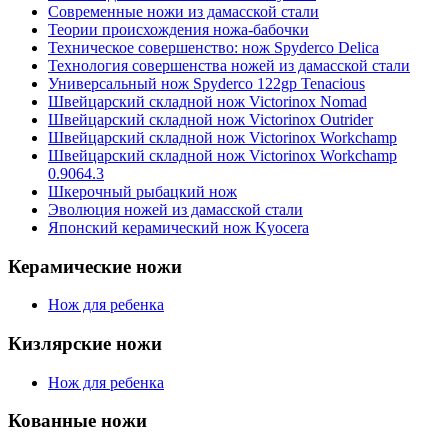
Современные ножи из дамасской стали
Теории происхождения ножа-бабочки
Техническое совершенство: нож Spyderco Delica
Технология совершенства ножей из дамасской стали
Универсальный нож Spyderco 122gp Tenacious
Швейцарский складной нож Victorinox Nomad
Швейцарский складной нож Victorinox Outrider
Швейцарский складной нож Victorinox Workchamp
Швейцарский складной нож Victorinox Workchamp
0.9064.3
Шкерочный рыбацкий нож
Эволюция ножей из дамасской стали
Японский керамический нож Kyocera
Керамические ножи
Нож для ребенка
Кизлярские ножи
Нож для ребенка
Кованные ножи