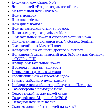
Кухонный нож Opinel No.9
Линия ножей «Вепрь» из дамасской стали
Метательный нож «Дублёр»
Нож в подарок
Нож для ребенка
Нож для рыболова
Нож из дамасской стали в подарок
Ножи для разделки рыбы от Mora
О метательных ножах и способах метания ножа
Однолезвийный складной нож Victorinox Sentinel
Охотничий нож Master Hunter
Поварской нож от швейцарского Victorinox
Популярный филиппинский нож-бабочка или балисонг
в СССР и СНГ
Правда о метательных ножах
Проверка пчака на «вшивость»
Разные типы дамасской стали
Российский нож «Оса-коммандос»
Рукоять рыбацкого ножа, клинка
Рыбацкие ножи «Заноза», «Белуга» и «Пескарь»
Самооборона с помощью ножа
Секрет ножей из дамасской стали
Складной нож Magnum 01MB018
Складной нож на рыбалке
Сколько должно быть ножей на кухне?