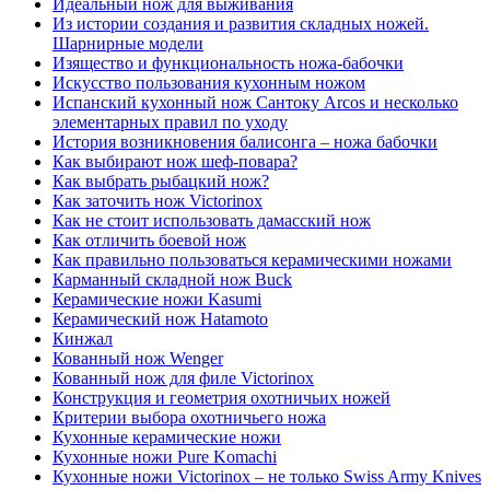
Идеальный нож для выживания
Из истории создания и развития складных ножей.
Шарнирные модели
Изящество и функциональность ножа-бабочки
Искусство пользования кухонным ножом
Испанский кухонный нож Сантоку Arcos и несколько
элементарных правил по уходу
История возникновения балисонга – ножа бабочки
Как выбирают нож шеф-повара?
Как выбрать рыбацкий нож?
Как заточить нож Victorinox
Как не стоит использовать дамасский нож
Как отличить боевой нож
Как правильно пользоваться керамическими ножами
Карманный складной нож Buck
Керамические ножи Kasumi
Керамический нож Hatamoto
Кинжал
Кованный нож Wenger
Кованный нож для филе Victorinox
Конструкция и геометрия охотничьих ножей
Критерии выбора охотничьего ножа
Кухонные керамические ножи
Кухонные ножи Pure Komachi
Кухонные ножи Victorinox – не только Swiss Army Knives