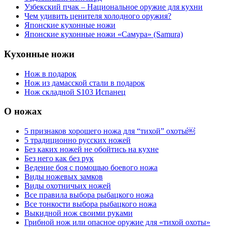
Узбекский пчак – Национальное оружие для кухни
Чем удивить ценителя холодного оружия?
Японские кухонные ножи
Японские кухонные ножи «Самура» (Samura)
Кухонные ножи
Нож в подарок
Нож из дамасской стали в подарок
Нож складной S103 Испанец
О ножах
5 признаков хорошего ножа для “тихой” охоты￼
5 традиционно русских ножей
Без каких ножей не обойтись на кухне
Без него как без рук
Ведение боя с помощью боевого ножа
Виды ножевых замков
Виды охотничьих ножей
Все правила выбора рыбацкого ножа
Все тонкости выбора рыбацкого ножа
Выкидной нож своими руками
Грибной нож или опасное оружие для «тихой охоты»