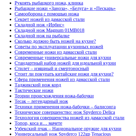
Рукоять рыбацкого ножа, клинка
Рыбацкие ножи «Заноза», «Белуга» и «Пескарь»
Самооборона с помощью ножа
Секрет ножей из дамасской стали
Складной нож «Ирбис»
Складной нож Magnum 01MB018
Складной нож на рыбалке
Сколько должно быть ножей на кухне?
Советы по эксплуатации кухонных ножей
Современные ножи из дамасской стали
Современные универсальные ножи для кухни
Стандартный набор ножей для идеальной кухни
Стилет – изящный и смертоносный
Стоит ли покупать китайские ножи для кухни?
Сфера применения ножей из дамасской стали
Таджикский нож корд
Тактические ножи
Теории происхождения ножа-бабочки
Тесак – легендарный нож
Техники применения ножа-бабочки – балисонга
Техническое совершенство: нож Spyderco Delica
Технология совершенства ножей из дамасской стали
Топор, коса и… мачете
Узбекский пчак – Национальное оружие для кухни
Универсальный нож Spyderco 122gp Tenacious