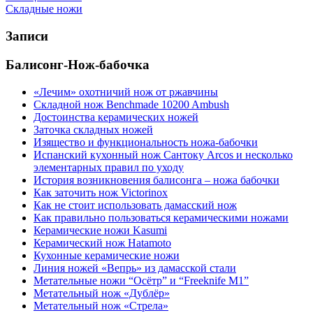
Складные ножи
Записи
Балисонг-Нож-бабочка
«Лечим» охотничий нож от ржавчины
Cкладной нож Benchmade 10200 Ambush
Достоинства керамических ножей
Заточка складных ножей
Изящество и функциональность ножа-бабочки
Испанский кухонный нож Сантоку Arcos и несколько
элементарных правил по уходу
История возникновения балисонга – ножа бабочки
Как заточить нож Victorinox
Как не стоит использовать дамасский нож
Как правильно пользоваться керамическими ножами
Керамические ножи Kasumi
Керамический нож Hatamoto
Кухонные керамические ножи
Линия ножей «Вепрь» из дамасской стали
Метательные ножи “Осётр” и “Freeknife M1”
Метательный нож «Дублёр»
Метательный нож «Стрела»