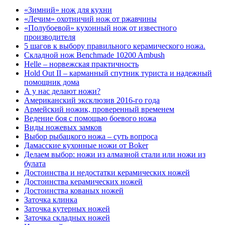
«Зимний» нож для кухни
«Лечим» охотничий нож от ржавчины
«Полубоевой» кухонный нож от известного
производителя
5 шагов к выбору правильного керамического ножа.
Cкладной нож Benchmade 10200 Ambush
Helle – норвежская практичность
Hold Out II – карманный спутник туриста и надежный
помощник дома
А у нас делают ножи?
Американский эксклюзив 2016-го года
Армейский ножик, проверенный временем
Ведение боя с помощью боевого ножа
Виды ножевых замков
Выбор рыбацкого ножа – суть вопроса
Дамасские кухонные ножи от Boker
Делаем выбор: ножи из алмазной стали или ножи из
булата
Достоинства и недостатки керамических ножей
Достоинства керамических ножей
Достоинства кованых ножей
Заточка клинка
Заточка кутерных ножей
Заточка складных ножей