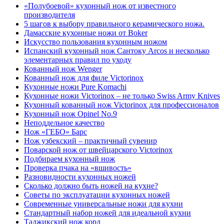
«Полубоевой» кухонный нож от известного
производителя
5 шагов к выбору правильного керамического ножа.
Дамасские кухонные ножи от Boker
Искусство пользования кухонным ножом
Испанский кухонный нож Сантоку Arcos и несколько
элементарных правил по уходу
Кованный нож Wenger
Кованный нож для филе Victorinox
Кухонные ножи Pure Komachi
Кухонные ножи Victorinox – не только Swiss Army Knives
Кухонный кованный нож Victorinox для профессионалов
Кухонный нож Opinel No.9
Неподдельное качество
Нож «ГЕБО» Барс
Нож узбекский – практичный сувенир
Поварской нож от швейцарского Victorinox
Подбираем кухонный нож
Проверка пчака на «вшивость»
Разновидности кухонных ножей
Сколько должно быть ножей на кухне?
Советы по эксплуатации кухонных ножей
Современные универсальные ножи для кухни
Стандартный набор ножей для идеальной кухни
Таджикский нож корд