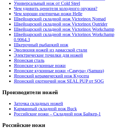
Универсальный нож от Cold Steel
Чем удивить ценителя холодного оружия?
Чем хороши охотничьи ножи Helle
Швейцарский складной нож Victorinox Nomad
Швейцарский складной нож Victorinox Outrider
Швейцарский складной нож Victorinox Workchamp
Швейцарский складной нож Victorinox Workchamp
0.9064.3
Шкерочный рыбацкий нож
Эволюция ножей из дамасской стали
Электрические точилки для ножей
Японская сталь
Японские кухонные ножи
Японские кухонные ножи «Самура» (Samura)
Японский керамический нож Kyocera
Японский охотничий нож SEAL PUP от SOG
Производители ножей
Заточка складных ножей
Карманный складной нож Buck
Российские ножи – Складной нож Байкер-1
Российские ножи