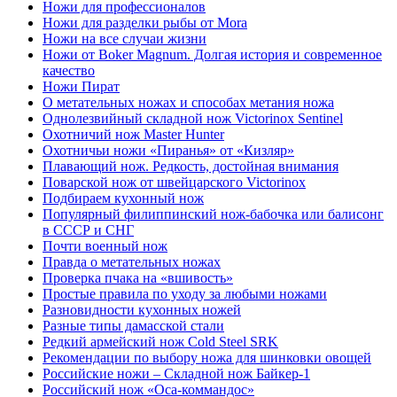
Ножи для профессионалов
Ножи для разделки рыбы от Mora
Ножи на все случаи жизни
Ножи от Boker Magnum. Долгая история и современное
качество
Ножи Пират
О метательных ножах и способах метания ножа
Однолезвийный складной нож Victorinox Sentinel
Охотничий нож Master Hunter
Охотничьи ножи «Пиранья» от «Кизляр»
Плавающий нож. Редкость, достойная внимания
Поварской нож от швейцарского Victorinox
Подбираем кухонный нож
Популярный филиппинский нож-бабочка или балисонг
в СССР и СНГ
Почти военный нож
Правда о метательных ножах
Проверка пчака на «вшивость»
Простые правила по уходу за любыми ножами
Разновидности кухонных ножей
Разные типы дамасской стали
Редкий армейский нож Cold Steel SRK
Рекомендации по выбору ножа для шинковки овощей
Российские ножи – Складной нож Байкер-1
Российский нож «Оса-коммандос»