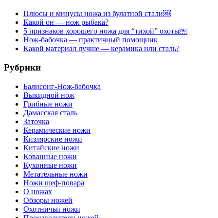
Плюсы и минусы ножа из булатной стали￼
Какой он — нож рыбака?
5 признаков хорошего ножа для “тихой” охоты￼
Нож-бабочка — практичный помощник
Какой материал лучше — керамика или сталь?
Рубрики
Балисонг-Нож-бабочка
Выкидной нож
Грибные ножи
Дамасская сталь
Заточка
Керамические ножи
Кизлярские ножи
Китайские ножи
Кованные ножи
Кухонные ножи
Метательные ножи
Ножи шеф-повара
О ножах
Обзоры ножей
Охотничьи ножи
Производители ножей