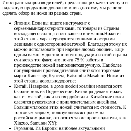
Иностранныхпроизводителей, предлагающих качественную и
надежную продукцию довольно много,поэтому мы решили
сделать обзор на ножи из разных стран.
Япония. Если вы ищете инструмент с
серьезнымихарактеристиками, то товары из Страны
восходящего солнца стоят вашего внимания.Ножи из
этой страны характеризуются тонкими и острыми
лезвиями с одностороннейзаточкой. Благодаря этому их
можно использовать при нарезке любых овощей. Еще
одним важным достоинством продукции изэтой страны
считается тот факт, что почти 75 % работы в
производстве ножей выполняетсявручную. Наиболее
популярными производителями считаются торговые
марки Kanetsugu,Kyocera, Katsumi и Masahiro. Ножи из
этой страны довольнодорогие;
Китай. Наверное, в доме любой хозяйки имеется хотя
быодин нож из Поднебесной. Китайцы делают ножи,
как из мягкой, так и из твердойстали. Китайские ножи
славятся рукоятками с привлекательным дизайном.
Большимплюсом этих ножей считается их стоимость. К
торговым маркам, пользующимсяспросом на
российском рынке, относятся такие производители, как
Xinzuo, Samuraи XYj;
Германия. Из Европы наиболее актуальными