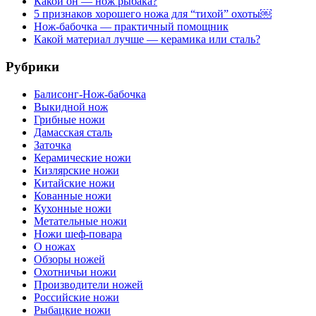
Какой он — нож рыбака?
5 признаков хорошего ножа для “тихой” охоты￼
Нож-бабочка — практичный помощник
Какой материал лучше — керамика или сталь?
Рубрики
Балисонг-Нож-бабочка
Выкидной нож
Грибные ножи
Дамасская сталь
Заточка
Керамические ножи
Кизлярские ножи
Китайские ножи
Кованные ножи
Кухонные ножи
Метательные ножи
Ножи шеф-повара
О ножах
Обзоры ножей
Охотничьи ножи
Производители ножей
Российские ножи
Рыбацкие ножи