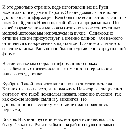
И это довольно странно, ведь изготовленные на Руси
ножиславились даже в Европе. Это не домыслы, а вполне
достоверная информация. Ведьбольшое количество различных
ножей найдено в Новгородской области прираскопках. По
своей форме те ножи мало чем отличаются от современных
моделей,которые мы используем на кухне. Однакоодно
отличие все же присутствует, а именно клинок . Он немного
отличается отсовременных вариантов. Главное отличие это
сечение клинка. Раньше оно былопредставлено в треугольной
форме.
В этой статье мы собрали информацию о ножах
разработанных иизготовленных именно на территории
нашего государства:
Куябрик. Такой нож изготавливают из чистого металла.
Клинокплавно переходит в рукоятку. Некоторые специалисты
считают, что такой ножнельзя назвать исконно русским, так
как схожие модели были и у викингов. Но
доподлиннонеизвестно у кого такие ножи появились
первыми;
Косарь. Исконно русский нож, который использовался в
быту.Так как на Руси вся бытовая работа осуществлялась