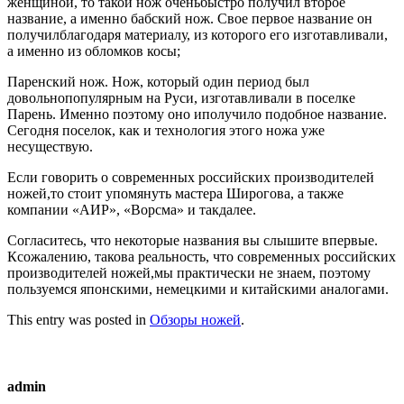
женщиной, то такой нож оченьбыстро получил второе
название, а именно бабский нож. Свое первое название он
получилблагодаря материалу, из которого его изготавливали,
а именно из обломков косы;
Паренский нож. Нож, который один период был
довольнопопулярным на Руси, изготавливали в поселке
Парень. Именно поэтому оно иполучило подобное название.
Сегодня поселок, как и технология этого ножа уже
несуществую.
Если говорить о современных российских производителей
ножей,то стоит упомянуть мастера Широгова, а также
компании «АИР», «Ворсма» и такдалее.
Согласитесь, что некоторые названия вы слышите впервые.
Ксожалению, такова реальность, что современных российских
производителей ножей,мы практически не знаем, поэтому
пользуемся японскими, немецкими и китайскими аналогами.
This entry was posted in
Обзоры ножей
.
admin