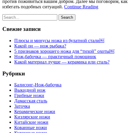
против поживиться вашим добром. Далее мы поговорим, как
избегать подобных ситуаций.
Continue Reading
Свежие записи
Плюсы и минусы ножа из булатной стали￼
Какой он — нож рыбака?
5 признаков хорошего ножа для “тихой” охоты￼
Нож-бабочка — практичный помощник
Какой материал лучше — керамика или сталь?
Рубрики
Балисонг-Нож-бабочка
Выкидной нож
Грибные ножи
Дамасская сталь
Заточка
Керамические ножи
Кизлярские ножи
Китайские ножи
Кованные ножи
Кухонные ножи