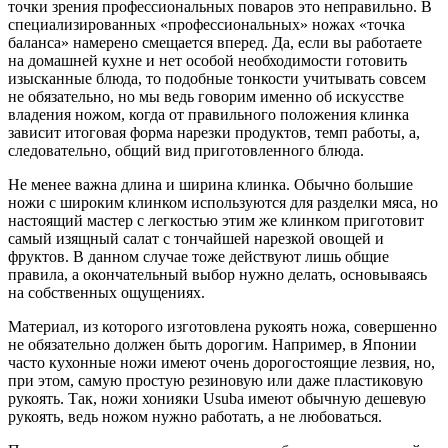
точки зрения профессиональных поваров это неправильно. В
специализированных «профессиональных» ножах «точка
баланса» намерено смещается вперед. Да, если вы работаете
на домашней кухне и нет особой необходимости готовить
изысканные блюда, то подобные тонкости учитывать совсем
не обязательно, но мы ведь говорим именно об искусстве
владения ножом, когда от правильного положения клинка
зависит итоговая форма нарезки продуктов, темп работы, а,
следовательно, общий вид приготовленного блюда.
Не менее важна длина и ширина клинка. Обычно большие
ножи с широким клинком используются для разделки мяса, но
настоящий мастер с легкостью этим же клинком приготовит
самый изящный салат с тончайшей нарезкой овощей и
фруктов. В данном случае тоже действуют лишь общие
правила, а окончательный выбор нужно делать, основываясь
на собственных ощущениях.
Материал, из которого изготовлена рукоять ножа, совершенно
не обязательно должен быть дорогим. Например, в Японии
часто кухонные ножи имеют очень дорогостоящие лезвия, но,
при этом, самую простую резиновую или даже пластиковую
рукоять. Так, ножи хонияки Usuba имеют обычную дешевую
рукоять, ведь ножом нужно работать, а не любоваться.