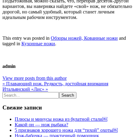
Подытоживая, можно сказать, что, перебрав десяток-другой
вариантов, вы наверняка найдете «свой» нож, не обязательно
дорогой, но самый удобный, который станет личным
идеальным рабочим инструментом.
This entry was posted in
Обзоры ножей, Кованные ножи
and
tagged in
Кухонные ножи
.
admin
View more posts from this author
« Плавающий нож. Редкость, достойная внимания
Итальянский «Лис» »
Свежие записи
Плюсы и минусы ножа из булатной стали￼
Какой он — нож рыбака?
5 признаков хорошего ножа для “тихой” охоты￼
Нож-бабочка — практичный помощник