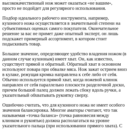
высококачественный нож может оказаться «не вашим»,
просто не подойдет для регулярного использования.
Подбор идеального рабочего инструмента, например,
кухонного ножа осуществляется в значительной степени на
субъективных оценках самого покупателя. Окончательное
решение за вас не примет даже опытный эксперт, он лишь
подскажет примерный ассортимент, в котором стоит
подыскивать товар.
Большое значение, определяющее удобство владения ножом (в
данном случае кухонным) имеет хват. Он, как известно,
существует прямой и обратный. Обратный хват в основном
используют повара при обвалке мяса. Нож зажат острием вниз
в кулаке, режущая кромка направлена к себе либо от себя.
Обычно используется прямой хват, когда ножевой клинок
направлен от себя параллельно плоскости разделочной доски,
причем большой палец должен лежать сбоку вдоль ручки, а
указательный обхватывать рукоятку сверху.
Ошибочно считать, что для кухонного ножа не имеет особого
значения балансировка. Многие аматоры считают, что так
называемая «точка баланса» (точка равновесия между
клинком и рукоятью) должна располагаться на уровне
указательного пальца (при использовании прямого хвата). С