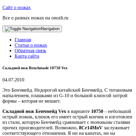
Сайт о ножах
Все о разных ножах на onozh.ru
Navigation
Главная
Статьи о ножах
Обратная связь
Карта сайта
Складной нож Benchmade 10750 Vex
04.07.2010
Это Бенчмейд. Недорогой китайский Бенчмейд. С титановым
напылением, плашками из G-10 и большой клипсой хитрой
формы – которая не мешает.
Складной нож Бенчмейд Vex
в варианте
10750
– небольшой
острый ножик, клинок его имеет острый кончик и изготовлен
из стали, которую Бенчмейд сравнивает с
топовыми
сталями
прочих производителей. Возможно,
8Cr14MoV
заслуживает
соответствующего отношения. Я ни на канатах, ни на