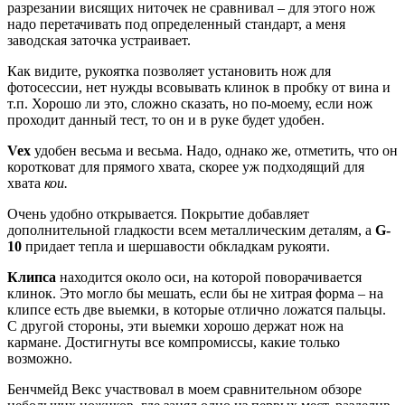
разрезании висящих ниточек не сравнивал – для этого нож
надо перетачивать под определенный стандарт, а меня
заводская заточка устраивает.
Как видите, рукоятка позволяет установить нож для
фотосессии, нет нужды всовывать клинок в пробку от вина и
т.п. Хорошо ли это, сложно сказать, но по-моему, если нож
проходит данный тест, то он и в руке будет удобен.
Vex
удобен весьма и весьма. Надо, однако же, отметить, что он
коротковат для прямого хвата, скорее уж подходящий для
хвата
кои.
Очень удобно открывается. Покрытие добавляет
дополнительной гладкости всем металлическим деталям, а
G-
10
придает тепла и шершавости обкладкам рукояти.
Клипса
находится около оси, на которой поворачивается
клинок. Это могло бы мешать, если бы не хитрая форма – на
клипсе есть две выемки, в которые отлично ложатся пальцы.
С другой стороны, эти выемки хорошо держат нож на
кармане. Достигнуты все компромиссы, какие только
возможно.
Бенчмейд Векс участвовал в моем сравнительном обзоре