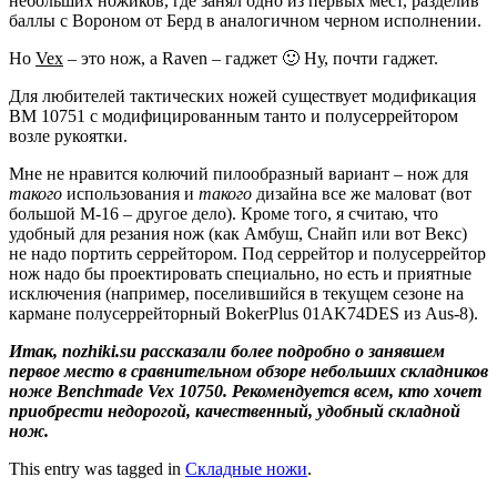
небольших ножиков, где занял одно из первых мест, разделив
баллы с Вороном от Берд в аналогичном черном исполнении.
Но
Vex
– это нож, а Raven – гаджет 🙂 Ну, почти гаджет.
Для любителей тактических ножей существует модификация
BM 10751 с модифицированным танто и полусеррейтором
возле рукоятки.
Мне не нравится колючий пилообразный вариант – нож для
такого
использования и
такого
дизайна все же маловат (вот
большой M-16 – другое дело). Кроме того, я считаю, что
удобный для резания нож (как Амбуш, Снайп или вот Векс)
не надо портить серрейтором. Под серрейтор и полусеррейтор
нож надо бы проектировать специально, но есть и приятные
исключения (например, поселившийся в текущем сезоне на
кармане полусеррейторный BokerPlus 01AK74DES из Aus-8).
Итак, nozhiki.su рассказали более подробно о занявшем
первое место в сравнительном обзоре небольших складников
ноже Benchmade Vex 10750. Рекомендуется всем, кто хочет
приобрести недорогой, качественный, удобный складной
нож.
This entry was tagged in
Складные ножи
.