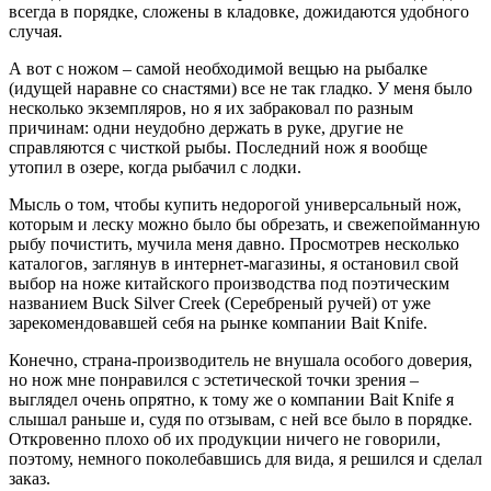
всегда в порядке, сложены в кладовке, дожидаются удобного
случая.
А вот с ножом – самой необходимой вещью на рыбалке
(идущей наравне со снастями) все не так гладко. У меня было
несколько экземпляров, но я их забраковал по разным
причинам: одни неудобно держать в руке, другие не
справляются с чисткой рыбы. Последний нож я вообще
утопил в озере, когда рыбачил с лодки.
Мысль о том, чтобы купить недорогой универсальный нож,
которым и леску можно было бы обрезать, и свежепойманную
рыбу почистить, мучила меня давно. Просмотрев несколько
каталогов, заглянув в интернет-магазины, я остановил свой
выбор на ноже китайского производства под поэтическим
названием Buck Silver Creek (Серебреный ручей) от уже
зарекомендовавшей себя на рынке компании Bait Knife.
Конечно, страна-производитель не внушала особого доверия,
но нож мне понравился с эстетической точки зрения –
выглядел очень опрятно, к тому же о компании Bait Knife я
слышал раньше и, судя по отзывам, с ней все было в порядке.
Откровенно плохо об их продукции ничего не говорили,
поэтому, немного поколебавшись для вида, я решился и сделал
заказ.