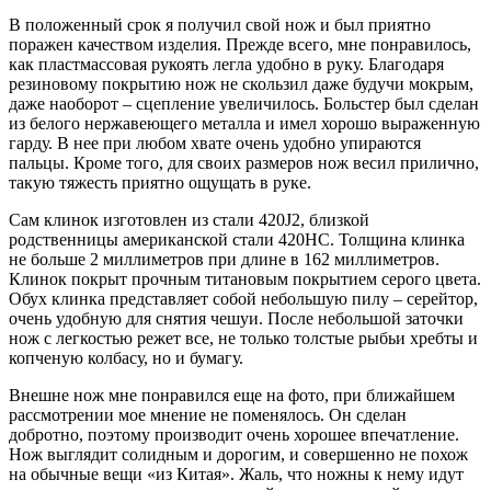
В положенный срок я получил свой нож и был приятно
поражен качеством изделия. Прежде всего, мне понравилось,
как пластмассовая рукоять легла удобно в руку. Благодаря
резиновому покрытию нож не скользил даже будучи мокрым,
даже наоборот – сцепление увеличилось. Больстер был сделан
из белого нержавеющего металла и имел хорошо выраженную
гарду. В нее при любом хвате очень удобно упираются
пальцы. Кроме того, для своих размеров нож весил прилично,
такую тяжесть приятно ощущать в руке.
Сам клинок изготовлен из стали 420J2, близкой
родственницы американской стали 420НС. Толщина клинка
не больше 2 миллиметров при длине в 162 миллиметров.
Клинок покрыт прочным титановым покрытием серого цвета.
Обух клинка представляет собой небольшую пилу – серейтор,
очень удобную для снятия чешуи. После небольшой заточки
нож с легкостью режет все, не только толстые рыбьи хребты и
копченую колбасу, но и бумагу.
Внешне нож мне понравился еще на фото, при ближайшем
рассмотрении мое мнение не поменялось. Он сделан
добротно, поэтому производит очень хорошее впечатление.
Нож выглядит солидным и дорогим, и совершенно не похож
на обычные вещи «из Китая». Жаль, что ножны к нему идут