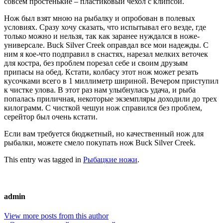
совсем простенькие – пластиковый чехол с клипсой.
Нож был взят мною на рыбалку и опробован в полевых
условиях. Сразу хочу сказать, что испытывал его везде, где
только можно и нельзя, так как заранее нуждался в ноже-
универсале. Buck Silver Creek оправдал все мои надежды. С
ним я кое-что подправил в снастях, нарезал мелких веточек
для костра, без проблем порезал себе и своим друзьям
припасы на обед. Кстати, колбасу этот нож может резать
кусочками всего в 1 миллиметр шириной. Вечером приступил
к чистке улова. В этот раз нам улыбнулась удача, и рыба
попалась приличная, некоторые экземпляры доходили до трех
килограмм. С чисткой чешуи нож справился без проблем,
серейтор был очень кстати.
Если вам требуется бюджетный, но качественный нож для
рыбалки, можете смело покупать нож Buck Silver Creek.
This entry was tagged in
Рыбацкие ножи
.
admin
View more posts from this author