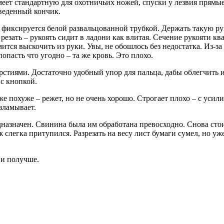
ет стандартную для охотничьих ножей, спуски у лезвия прямые 
сведенный кончик.
 фиксируется белой развальцованной трубкой. Держать такую руко
 резать – рукоять сидит в ладони как влитая. Сечение рукояти к
ится выскочить из руки. Увы, не обошлось без недостатка. Из-за 
попасть что угодно – та же кровь. Это плохо.
стиями. Достаточно удобный упор для пальца, дабы облегчить и
с кнопкой.
е похуже – режет, но не очень хорошо. Строгает плохо – с усили
зламывает.
едназначен. Свинина была им обработана превосходно. Снова сто
слегка притупился. Разрезать на весу лист бумаги сумел, но уж
 и получше.