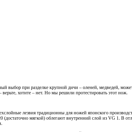
выбор при разделке крупной дичи – оленей, медведей, может? и
– верьте, хотите – нет. Но мы решили протестировать этот нож.
ехслойные лезвия традиционны для ножей японского производств
0 (достаточно мягкой) облегают внутренний слой из VG 1. В отл
и.