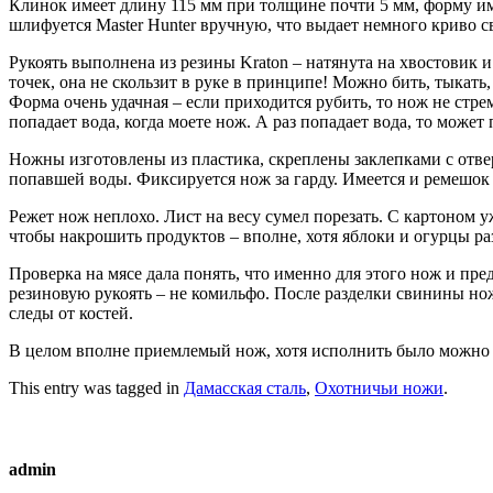
Клинок имеет длину 115 мм при толщине почти 5 мм, форму име
шлифуется Master Hunter вручную, что выдает немного криво 
Рукоять выполнена из резины Kraton – натянута на хвостовик и
точек, она не скользит в руке в принципе! Можно бить, тыкать,
Форма очень удачная – если приходится рубить, то нож не стрем
попадает вода, когда моете нож. А раз попадает вода, то может 
Ножны изготовлены из пластика, скреплены заклепками с отвер
попавшей воды. Фиксируется нож за гарду. Имеется и ремешок 
Режет нож неплохо. Лист на весу сумел порезать. С картоном уж
чтобы накрошить продуктов – вполне, хотя яблоки и огурцы ра
Проверка на мясе дала понять, что именно для этого нож и пр
резиновую рукоять – не комильфо. После разделки свинины нож 
следы от костей.
В целом вполне приемлемый нож, хотя исполнить было можно
This entry was tagged in
Дамасская сталь
,
Охотничьи ножи
.
admin