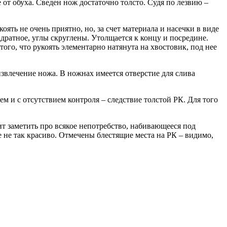
от обуха. Сведен нож достаточно толсто. Судя по лезвию –
ять не очень приятно, но, за счет материала и насечки в виде
вадратное, углы скруглены. Утолщается к концу и посредине.
того, что рукоять элементарно натянута на хвостовик, под нее
звлечение ножа. В ножнах имеется отверстие для слива
ем и с отсутствием контроля – следствие толстой РК. Для того
ит заметить про всякое непотребство, набивающееся под
е не так красиво. Отмечены блестящие места на РК – видимо,