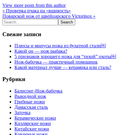
View more posts from this author
« Проверка пчака на «вшивость»
Поварской нож от швейцарского Victorinox »
Свежие записи
Плюсы и минусы ножа из булатной стали￼
Какой он — нож рыбака?
5 признаков хорошего ножа для “тихой” охоты￼
Нож-бабочка — практичный помощник
Какой материал лучше — керамика или сталь?
Рубрики
Балисонг-Нож-бабочка
Выкидной нож
Грибные ножи
Дамасская сталь
Заточка
Керамические ножи
Кизлярские ножи
Китайские ножи
Кованные ножи