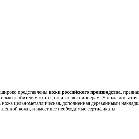
я широко представлены
ножи российского производства
, предн
е только любителям охоты, но и коллекционерам. У ножа достат
ть ножа цельнометаллическая, дополненная деревянными накладка
твенной кожи, и имеет все необходимые сертификаты.