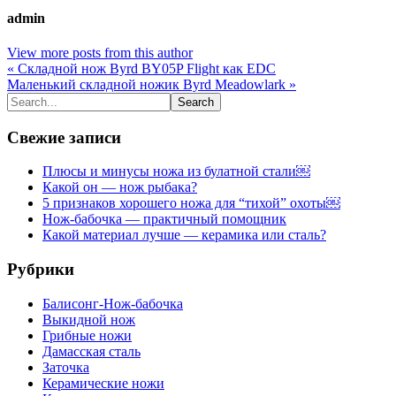
admin
View more posts from this author
« Складной нож Byrd BY05P Flight как EDC
Маленький складной ножик Byrd Meadowlark »
Свежие записи
Плюсы и минусы ножа из булатной стали￼
Какой он — нож рыбака?
5 признаков хорошего ножа для “тихой” охоты￼
Нож-бабочка — практичный помощник
Какой материал лучше — керамика или сталь?
Рубрики
Балисонг-Нож-бабочка
Выкидной нож
Грибные ножи
Дамасская сталь
Заточка
Керамические ножи