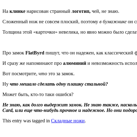
На
клинке
нарисован странный
логотип,
чей, не знаю.
Сложенный нож не совсем плоский, поэтому
в бумажнике
он с
Толщина этой «карточки» невелика, но явно можно было сдела
Про замок
FlatByrd
пишут, что он надежен, как классический 
И сразу же напоминают про
алюминий
и невозможность исполь
Вот посмотрите,
что
это за замок.
Ну
что мешало сделать одну плашку стальной?
Может быть, кто-то таки ошибся?
Не знаю, как долго выдержит замок. Не знаю также, наскол
Card, или еще что-нибудь прочное и надежное. Но они подо
This entry was tagged in
Складные ножи
.