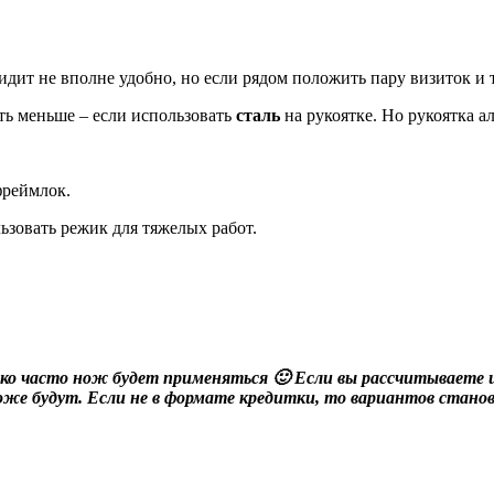
идит не вполне удобно, но если рядом положить пару визиток 
ть меньше – если использовать
сталь
на рукоятке. Но рукоятка 
фреймлок.
зовать режик для тяжелых работ.
ько часто нож будет применяться 🙂 Если вы рассчитываете 
роже будут. Если не в формате кредитки, то вариантов стано