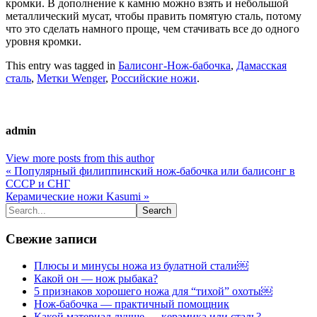
кромки. В дополнение к камню можно взять и небольшой
металлический мусат, чтобы править помятую сталь, потому
что это сделать намного проще, чем стачивать все до одного
уровня кромки.
This entry was tagged in
Балисонг-Нож-бабочка
,
Дамасская
сталь
,
Метки Wenger
,
Российские ножи
.
admin
View more posts from this author
« Популярный филиппинский нож-бабочка или балисонг в
СССР и СНГ
Керамические ножи Kasumi »
Свежие записи
Плюсы и минусы ножа из булатной стали￼
Какой он — нож рыбака?
5 признаков хорошего ножа для “тихой” охоты￼
Нож-бабочка — практичный помощник
Какой материал лучше — керамика или сталь?