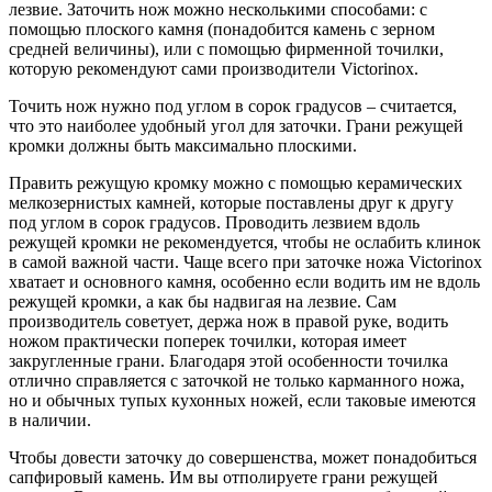
лезвие. Заточить нож можно несколькими способами: с
помощью плоского камня (понадобится камень с зерном
средней величины), или с помощью фирменной точилки,
которую рекомендуют сами производители Victorinox.
Точить нож нужно под углом в сорок градусов – считается,
что это наиболее удобный угол для заточки. Грани режущей
кромки должны быть максимально плоскими.
Править режущую кромку можно с помощью керамических
мелкозернистых камней, которые поставлены друг к другу
под углом в сорок градусов. Проводить лезвием вдоль
режущей кромки не рекомендуется, чтобы не ослабить клинок
в самой важной части. Чаще всего при заточке ножа Victorinox
хватает и основного камня, особенно если водить им не вдоль
режущей кромки, а как бы надвигая на лезвие. Сам
производитель советует, держа нож в правой руке, водить
ножом практически поперек точилки, которая имеет
закругленные грани. Благодаря этой особенности точилка
отлично справляется с заточкой не только карманного ножа,
но и обычных тупых кухонных ножей, если таковые имеются
в наличии.
Чтобы довести заточку до совершенства, может понадобиться
сапфировый камень. Им вы отполируете грани режущей